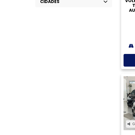
0KM
SEMINOVOS
Local
Valor mínimo
Valor máximo
‹
Buscar