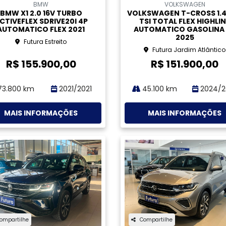
ompartilhe
Compartilhe
VOLKSWAGEN
VOLKSWAGEN
KSWAGEN TIGUAN 2.0 300
VOLKSWAGEN TIGUAN 2.0
 GASOLINA ALLSPACE R-LINE
TSI GASOLINA ALLSPACE R-
AUTOMATICO 4P 2024
4MOTION DSG 4P AUTOMA
2021
Futura Estreito
Futura Ilha
R$ 219.900,00
R$ 168.900,00
5.600 km
2023/2024
105.300 km
2021/2
MAIS INFORMAÇÕES
MAIS INFORMAÇÕES