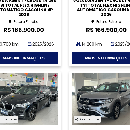
izados 118 resultados
1
2
3
4
5
6
7
8
...
10
›