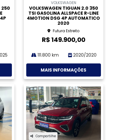
Compartilhe
VOLKSWAGEN
 350
VOLKSWAGEN TAOS 1.4 250 TSI
LINE
TOTAL FLEX HIGHLINE
TICO
AUTOMATICO GASOLINA 4P
2024
Futura Estreito
R$ 168.900,00
021
19.100 km
2024/2024
MAIS INFORMAÇÕES