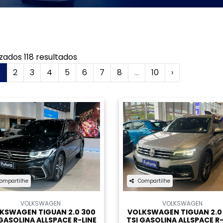
l.texts.control_prev