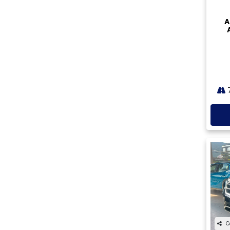
Km mínima
Km máxima
PESQUISAR
Carroceria
C
SUV
Van
VOL
TSI
REMOVER FILTROS
SEMINOVOS - Outros filtros
LOJAS
4
ANO
CÂMBIO