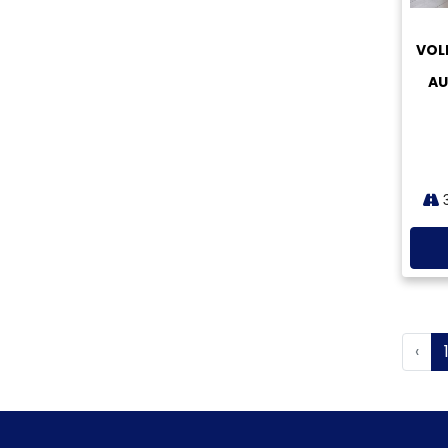
COMBUSTÍVEL
COR
MARCA
MODELO
C
ESTADOS
VOL
CIDADES
T
AU