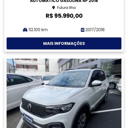
Compartilhe
CAOA CHERY
CAOA CHERY TIGGO 5X 1.5 VVT TURBO IFLEX T DCT
GASOLINA 4P AUTOMATICO 2022
Futura Estreito