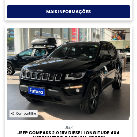
Compartilhe
NISSAN
NISSAN KICKS 1.6 16V FLEXSTART ADVANCE XTRONIC
GASOLINA 4P AUTOMATICO 2024
Futura Jardim Atlântico
R$ 94.900,00
82.900 km
2023/2024
MAIS INFORMAÇÕES