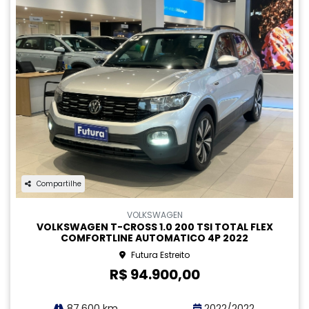
Compartilhe
HYUNDAI
HYUNDAI CRETA 1.6 16V FLEX ACTION AUTOMATICO
GASOLINA 4P 2022
Futura Estreito
R$ 91.900,00
77.200 km
2021/2022
MAIS INFORMAÇÕES
‹
1
...
4
5
6
7
8
9
10
›