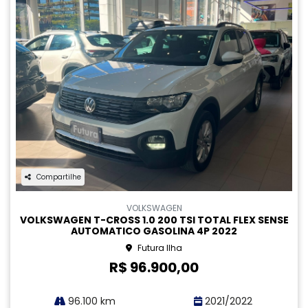
Compartilhe
NISSAN
NISSAN KICKS 1.6 16V FLEXSTART ADVANCE XTRONIC
GASOLINA 4P AUTOMATICO 2022
Futura Jardim Atlântico
R$ 94.900,00
62.900 km
2022/2022
MAIS INFORMAÇÕES