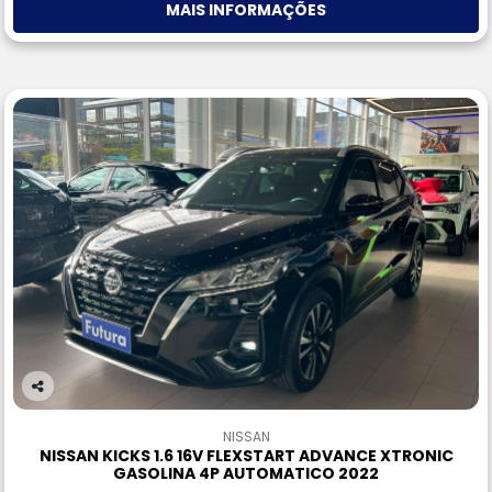
MAIS INFORMAÇÕES
Co
m
NISSAN
pa
NISSAN KICKS 1.6 16V FLEXSTART ADVANCE XTRONIC
rtil
GASOLINA 4P AUTOMATICO 2022
he