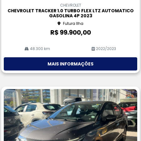
m
CHEVROLET
pa
CHEVROLET TRACKER 1.0 TURBO FLEX LTZ AUTOMATICO
rtil
GASOLINA 4P 2023
he
Futura Ilha
R$ 99.900,00
48.300 km
2022/2023
MAIS INFORMAÇÕES