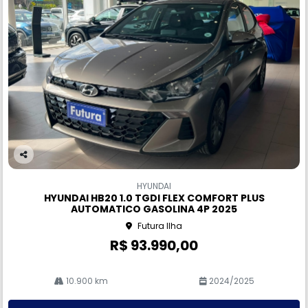
Co
m
HYUNDAI
pa
HYUNDAI HB20 1.0 TGDI FLEX COMFORT PLUS
rtil
AUTOMATICO GASOLINA 4P 2025
he
Futura Ilha
R$ 93.990,00
10.900 km
2024/2025