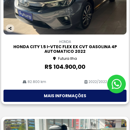
Co
m
HONDA
pa
HONDA CITY 1.5 I-VTEC FLEX EX CVT GASOLINA 4P
rtil
AUTOMATICO 2022
he
Futura Ilha
R$ 104.900,00
82.800 km
2022/2022
MAIS INFORMAÇÕES