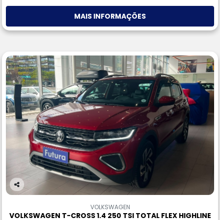
MAIS INFORMAÇÕES
Co
m
VOLKSWAGEN
pa
VOLKSWAGEN T-CROSS 1.4 250 TSI TOTAL FLEX HIGHLINE
rtil