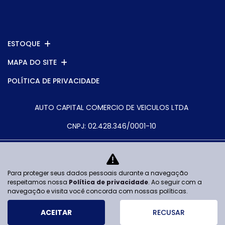
ESTOQUE
MAPA DO SITE
POLÍTICA DE PRIVACIDADE
AUTO CAPITAL COMERCIO DE VEICULOS LTDA
CNPJ: 02.428.346/0001-10
Para proteger seus dados pessoais durante a navegação
No trânsito, enxergar o outro salva
respeitamos nossa
Política de privacidade
. Ao seguir com a
vidas.
navegação e visita você concorda com nossas políticas.
ACEITAR
RECUSAR
Desenvolvido pela DEALERSPACE ® Direitos Reservados.