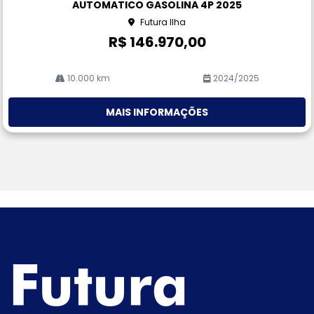
AUTOMATICO GASOLINA 4P 2025
he
Futura Ilha
R$ 146.970,00
10.000 km
2024/2025
MAIS INFORMAÇÕES