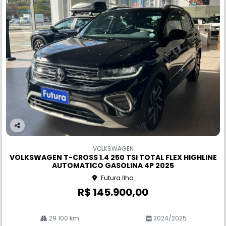
Co
m
VOLKSWAGEN
pa
VOLKSWAGEN T-CROSS 1.4 250 TSI TOTAL FLEX HIGHLINE
rtil
AUTOMATICO GASOLINA 4P 2025
he
Futura Ilha
R$ 145.900,00
29.100 km
2024/2025