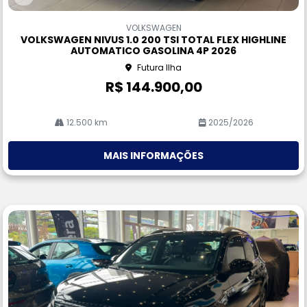
Co
m
VOLKSWAGEN
pa
VOLKSWAGEN NIVUS 1.0 200 TSI TOTAL FLEX HIGHLINE
rtil
AUTOMATICO GASOLINA 4P 2026
he
Futura Ilha
R$ 144.900,00
12.500 km
2025/2026
MAIS INFORMAÇÕES