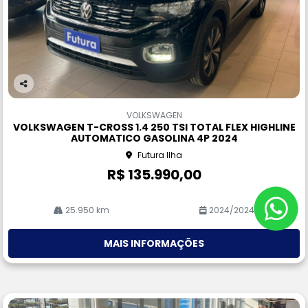
Co
m
VOLKSWAGEN
pa
VOLKSWAGEN T-CROSS 1.4 250 TSI TOTAL FLEX HIGHLINE
rtil
AUTOMATICO GASOLINA 4P 2024
he
Futura Ilha
R$ 135.990,00
25.950 km
2024/2024
MAIS INFORMAÇÕES