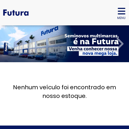
MENU
templates.template-01.components.carousel.texts.
temp
Nenhum veículo foi encontrado em
nosso estoque.