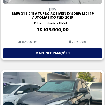
Co
m
BMW
pa
BMW X1 2.0 16V TURBO ACTIVEFLEX SDRIVE20I 4P
rtil
AUTOMATICO FLEX 2016
he
Futura Jardim Atlântico
R$ 103.900,00
82.900 km
2016/2016
MAIS INFORMAÇÕES