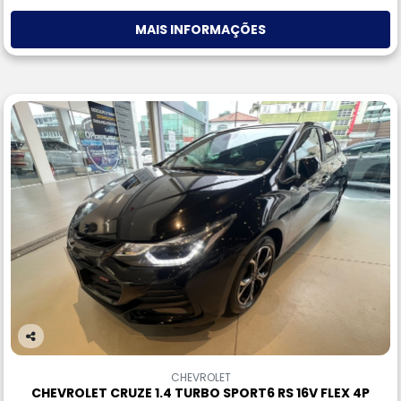
MAIS INFORMAÇÕES
Co
m
CHEVROLET
pa
CHEVROLET CRUZE 1.4 TURBO SPORT6 RS 16V FLEX 4P
rtil