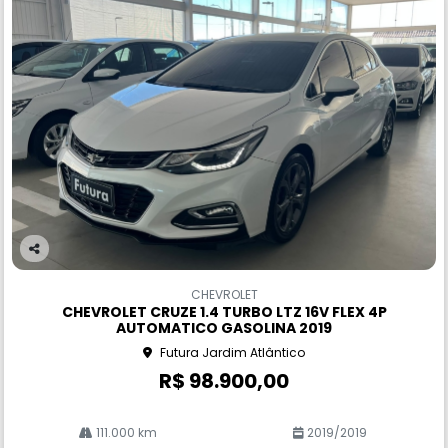
Co
m
CHEVROLET
pa
CHEVROLET CRUZE 1.4 TURBO LTZ 16V FLEX 4P
rtil
AUTOMATICO GASOLINA 2019
he
Futura Jardim Atlântico
R$ 98.900,00
111.000 km
2019/2019