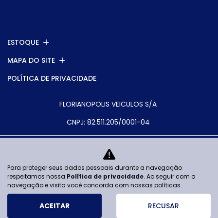
ESTOQUE
MAPA DO SITE
POLÍTICA DE PRIVACIDADE
FLORIANOPOLIS VEICULOS S/A
CNPJ: 82.511.205/0001-04
Para proteger seus dados pessoais durante a navegação
No trânsito, enxergar o outro salva
respeitamos nossa
Política de privacidade
. Ao seguir com a
vidas.
navegação e visita você concorda com nossas políticas.
ACEITAR
RECUSAR
Desenvolvido pela DEALERSPACE ® Direitos Reservados.