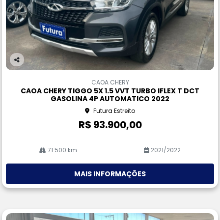
Co
m
CAOA CHERY
pa
CAOA CHERY TIGGO 5X 1.5 VVT TURBO IFLEX T DCT
rtil
GASOLINA 4P AUTOMATICO 2022
he
Futura Estreito
R$ 93.900,00
71.500 km
2021/2022
MAIS INFORMAÇÕES