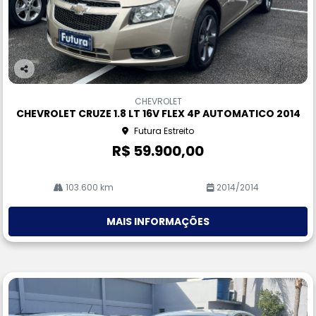
Co
m
CHEVROLET
pa
CHEVROLET CRUZE 1.8 LT 16V FLEX 4P AUTOMATICO 2014
rtil
Futura Estreito
he
R$ 59.900,00
103.600 km
2014/2014
MAIS INFORMAÇÕES