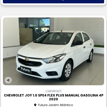
Co
m
CHEVROLET
pa
CHEVROLET JOY 1.0 SPE4 FLEX PLUS MANUAL GASOLINA 4P
rtil
2020
he
Futura Jardim Atlântico