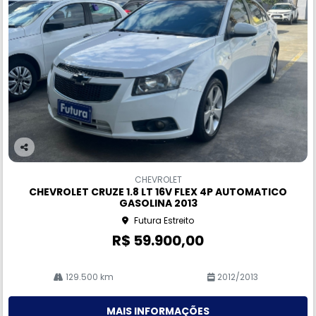
Co
m
CHEVROLET
pa
CHEVROLET CRUZE 1.8 LT 16V FLEX 4P AUTOMATICO
rtil
GASOLINA 2013
he
Futura Estreito
R$ 59.900,00
129.500 km
2012/2013
MAIS INFORMAÇÕES