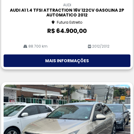
m
AUDI
pa
AUDI A1 1.4 TFSI ATTRACTION 16V 122CV GASOLINA 2P
rtil
AUTOMATICO 2012
he
Futura Estreito
R$ 64.900,00
88.700 km
2012/2012
MAIS INFORMAÇÕES