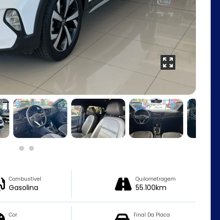
Combustível
Quilometragem
Gasolina
55.100km
Cor
Final Da Placa