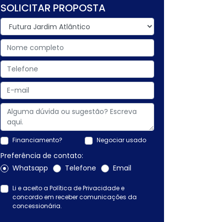
SOLICITAR PROPOSTA
Financiamento?
Negociar usado
Preferência de contato:
Whatsapp
Telefone
Email
Li e aceito a
Política de Privacidade
e
concordo em receber comunicações da
concessionária.