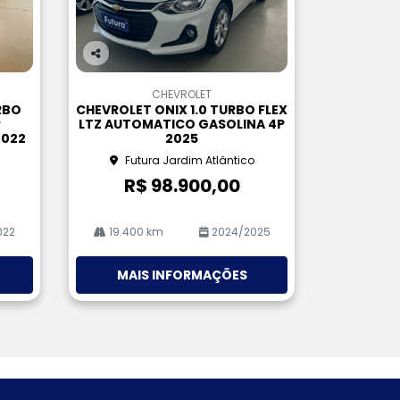
Co
m
CHEVROLET
pa
RBO
CHEVROLET ONIX 1.0 TURBO FLEX
rtil
P
LTZ AUTOMATICO GASOLINA 4P
he
2022
2025
Futura Jardim Atlântico
R$ 98.900,00
022
19.400 km
2024/2025
MAIS INFORMAÇÕES