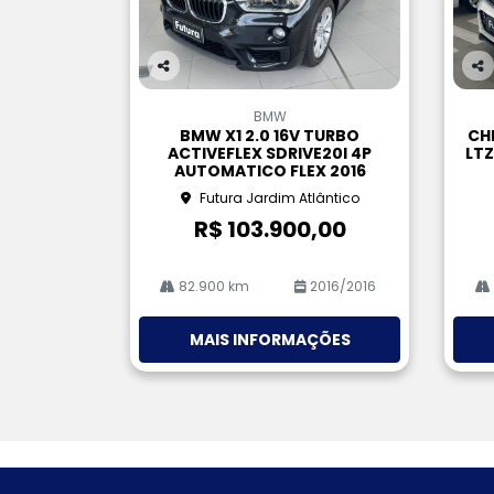
Co
Co
m
m
BMW
pa
pa
BMW X1 2.0 16V TURBO
CH
rtil
rtil
ACTIVEFLEX SDRIVE20I 4P
LTZ
he
he
AUTOMATICO FLEX 2016
Futura Jardim Atlântico
R$ 103.900,00
82.900 km
2016/2016
MAIS INFORMAÇÕES