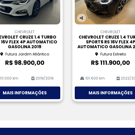
Co
m
CHEVROLET
CHEVROLET
pa
EVROLET CRUZE 1.4 TURBO
CHEVROLET CRUZE 1.4 TU
rtil
 16V FLEX 4P AUTOMATICO
SPORT6 RS 16V FLEX 4
he
GASOLINA 2019
AUTOMATICO GASOLINA 
Futura Jardim Atlântico
Futura Estreito
R$ 98.900,00
R$ 111.900,00
111.000 km
2019/2019
101.600 km
2022/2
MAIS INFORMAÇÕES
MAIS INFORMAÇÕES