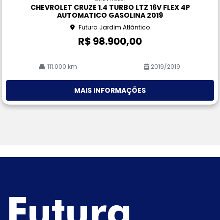
pa
CHEVROLET CRUZE 1.4 TURBO LTZ 16V FLEX 4P
rtil
AUTOMATICO GASOLINA 2019
he
Futura Jardim Atlântico
R$ 98.900,00
111.000 km
2019/2019
MAIS INFORMAÇÕES