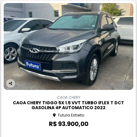
Co
m
CAOA CHERY
pa
CAOA CHERY TIGGO 5X 1.5 VVT TURBO IFLEX T DCT
rtil
GASOLINA 4P AUTOMATICO 2022
he
Futura Estreito
R$ 93.900,00