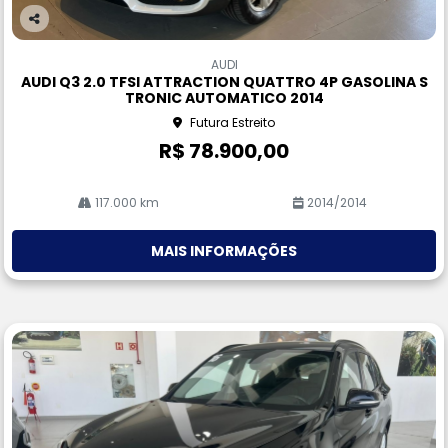
Co
m
AUDI
pa
AUDI Q3 2.0 TFSI ATTRACTION QUATTRO 4P GASOLINA S
rtil
TRONIC AUTOMATICO 2014
he
Futura Estreito
R$ 78.900,00
117.000 km
2014/2014
MAIS INFORMAÇÕES