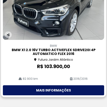
Co
m
BMW
pa
BMW X1 2.0 16V TURBO ACTIVEFLEX SDRIVE20I 4P
rtil
AUTOMATICO FLEX 2016
he
Futura Jardim Atlântico
R$ 103.900,00
82.900 km
2016/2016
MAIS INFORMAÇÕES