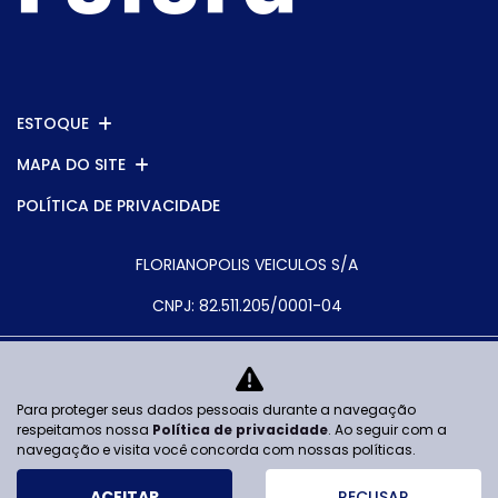
ESTOQUE
MAPA DO SITE
POLÍTICA DE PRIVACIDADE
FLORIANOPOLIS VEICULOS S/A
CNPJ: 82.511.205/0001-04
Para proteger seus dados pessoais durante a navegação
No trânsito, enxergar o outro salva
respeitamos nossa
Política de privacidade
. Ao seguir com a
vidas.
navegação e visita você concorda com nossas políticas.
ACEITAR
RECUSAR