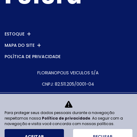
ESTOQUE
MAPA DO SITE
POLÍTICA DE PRIVACIDADE
FLORIANOPOLIS VEICULOS S/A
CNPJ: 82.511.205/0001-04
Para proteger seus dados pessoais durante a navegação
No trânsito, enxergar o outro salva
respeitamos nossa
Política de privacidade
. Ao seguir com a
vidas.
navegação e visita você concorda com nossas políticas.
ACEITAR
RECUSAR