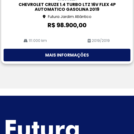
pa
CHEVROLET CRUZE 1.4 TURBO LTZ 16V FLEX 4P
rtil
AUTOMATICO GASOLINA 2019
he
Futura Jardim Atlântico
R$ 98.900,00
111.000 km
2019/2019
MAIS INFORMAÇÕES