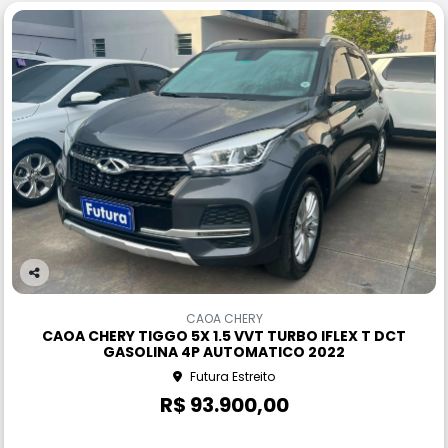
Co
m
CAOA CHERY
pa
CAOA CHERY TIGGO 5X 1.5 VVT TURBO IFLEX T DCT
rtil
GASOLINA 4P AUTOMATICO 2022
he
Futura Estreito
R$ 93.900,00