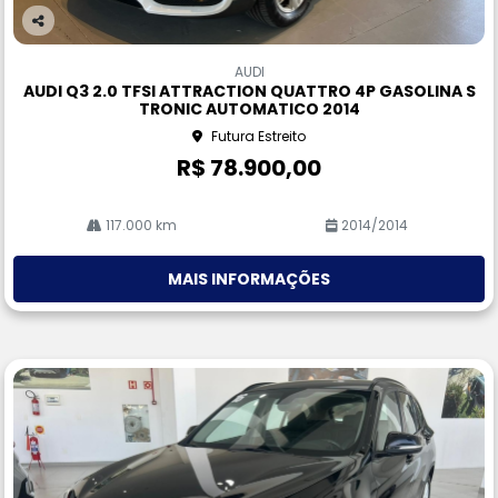
Co
m
AUDI
pa
AUDI Q3 2.0 TFSI ATTRACTION QUATTRO 4P GASOLINA S
rtil
TRONIC AUTOMATICO 2014
he
Futura Estreito
R$ 78.900,00
117.000 km
2014/2014
MAIS INFORMAÇÕES