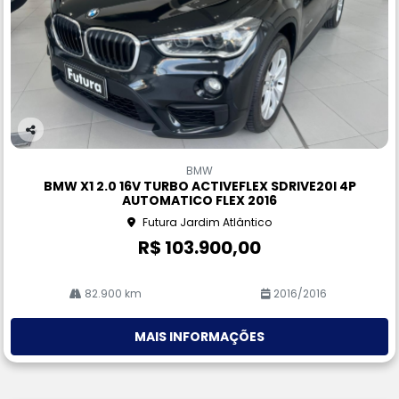
Co
m
BMW
pa
BMW X1 2.0 16V TURBO ACTIVEFLEX SDRIVE20I 4P
rtil
AUTOMATICO FLEX 2016
he
Futura Jardim Atlântico
R$ 103.900,00
82.900 km
2016/2016
MAIS INFORMAÇÕES