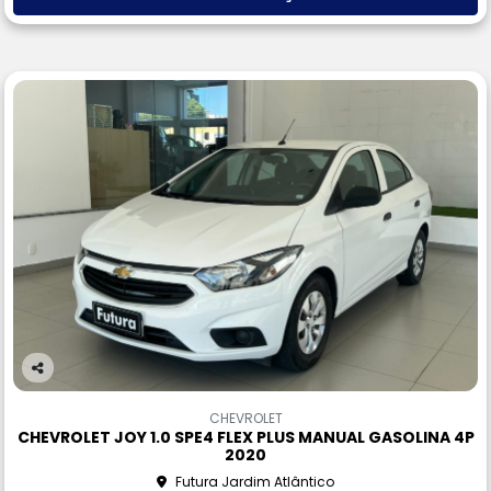
Co
m
CHEVROLET
pa
CHEVROLET JOY 1.0 SPE4 FLEX PLUS MANUAL GASOLINA 4P
rtil
2020
he
Futura Jardim Atlântico