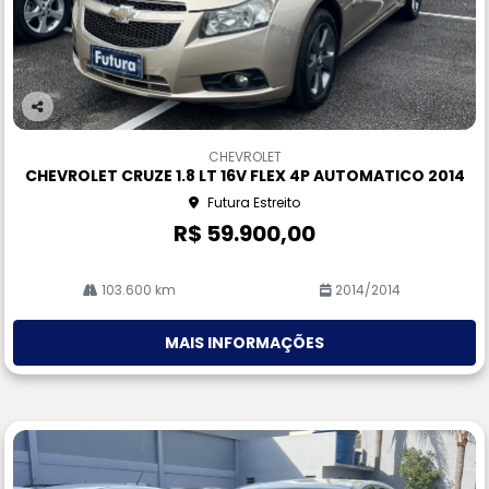
Co
m
CHEVROLET
pa
CHEVROLET CRUZE 1.8 LT 16V FLEX 4P AUTOMATICO 2014
rtil
Futura Estreito
he
R$ 59.900,00
103.600 km
2014/2014
MAIS INFORMAÇÕES