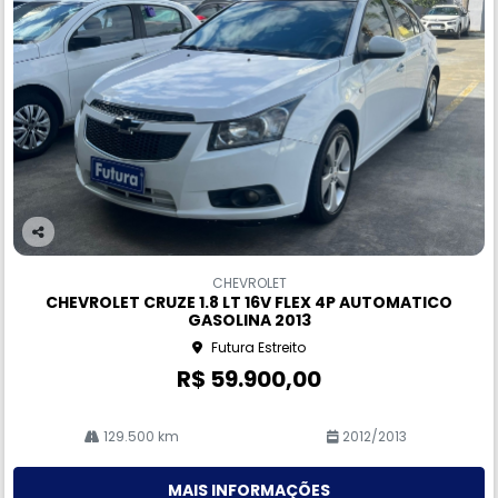
Co
m
CHEVROLET
pa
CHEVROLET CRUZE 1.8 LT 16V FLEX 4P AUTOMATICO
rtil
GASOLINA 2013
he
Futura Estreito
R$ 59.900,00
129.500 km
2012/2013
MAIS INFORMAÇÕES