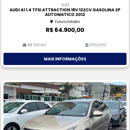
m
AUDI
pa
AUDI A1 1.4 TFSI ATTRACTION 16V 122CV GASOLINA 2P
rtil
AUTOMATICO 2012
he
Futura Estreito
R$ 64.900,00
88.700 km
2012/2012
MAIS INFORMAÇÕES