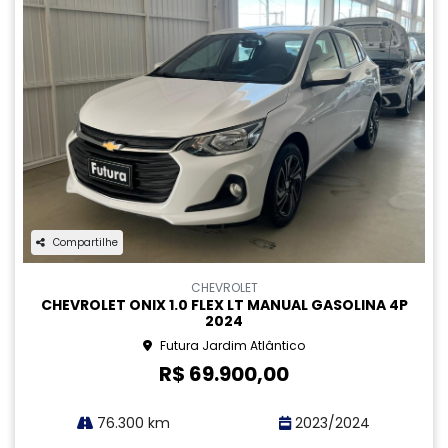
Compartilhe
HYUNDAI
HYUNDAI HB20 1.0 12V FLEX SENSE MANUAL GASOLINA
4P 2024
Futura Estreito
R$ 68.900,00
55.800 km
2023/2024
MAIS INFORMAÇÕES
‹
1
2
3
4
5
6
›