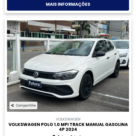
Compartilhe
HONDA
HONDA FIT 1.5 DX 16V FLEX 4P AUTOMATICO GASOLINA
2017
Futura Jardim Atlântico
R$ 69.900,00
94.000 km
2016/2017
MAIS INFORMAÇÕES