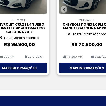
Co
m
CHEVROLET
CHEVROLET
pa
EVROLET CRUZE 1.4 TURBO
CHEVROLET ONIX 1.0 FLEX
rtil
 16V FLEX 4P AUTOMATICO
MANUAL GASOLINA 4P 2
he
GASOLINA 2019
Futura Jardim Atlântico
Futura Jardim Atlântico
R$ 98.900,00
R$ 70.900,00
111.000 km
2019/2019
76.250 km
2023/2
MAIS INFORMAÇÕES
MAIS INFORMAÇÕES