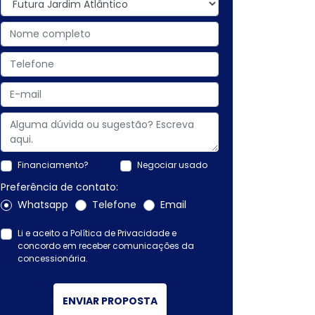
Financiamento?
Negociar usado
Preferência de contato:
Whatsapp
Telefone
Email
Li e aceito a
Política de Privacidade
e
concordo em receber comunicações da
concessionária.
ENVIAR PROPOSTA