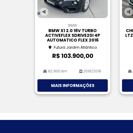
Co
Co
m
m
BMW
pa
pa
BMW X1 2.0 16V TURBO
CH
rtil
rtil
ACTIVEFLEX SDRIVE20I 4P
LTZ
he
he
AUTOMATICO FLEX 2016
Futura Jardim Atlântico
R$ 103.900,00
82.900 km
2016/2016
MAIS INFORMAÇÕES