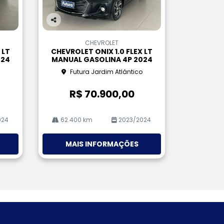
Co
m
CHEVROLET
pa
 LT
CHEVROLET ONIX 1.0 FLEX LT
rtil
024
MANUAL GASOLINA 4P 2024
he
Futura Jardim Atlântico
R$ 70.900,00
024
62.400 km
2023/2024
MAIS INFORMAÇÕES