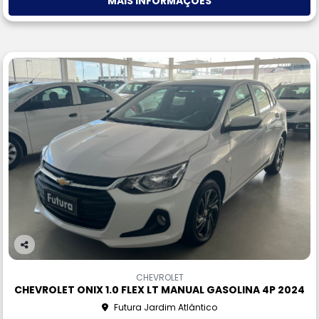
MAIS INFORMAÇÕES
Co
m
CHEVROLET
pa
CHEVROLET ONIX 1.0 FLEX LT MANUAL GASOLINA 4P 2024
rtil
Futura Jardim Atlântico
he