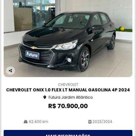
Co
m
CHEVROLET
pa
CHEVROLET ONIX 1.0 FLEX LT MANUAL GASOLINA 4P 2024
rtil
Futura Jardim Atlântico
he
R$ 70.900,00
62.400 km
2023/2024