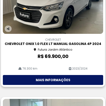
Co
m
CHEVROLET
pa
CHEVROLET ONIX 1.0 FLEX LT MANUAL GASOLINA 4P 2024
rtil
Futura Jardim Atlântico
he
R$ 69.900,00
76.300 km
2023/2024
MAIS INFORMAÇÕES