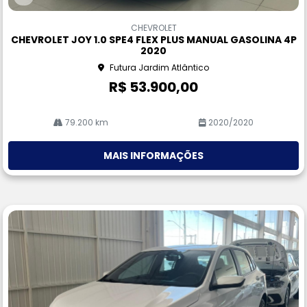
Co
m
CHEVROLET
pa
CHEVROLET JOY 1.0 SPE4 FLEX PLUS MANUAL GASOLINA 4P
rtil
2020
he
Futura Jardim Atlântico
R$ 53.900,00
79.200 km
2020/2020
MAIS INFORMAÇÕES