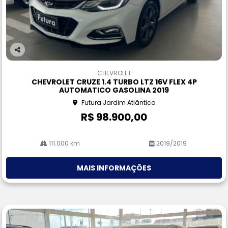
Co
m
CHEVROLET
pa
CHEVROLET CRUZE 1.4 TURBO LTZ 16V FLEX 4P
rtil
AUTOMATICO GASOLINA 2019
he
Futura Jardim Atlântico
R$ 98.900,00
111.000 km
2019/2019
MAIS INFORMAÇÕES