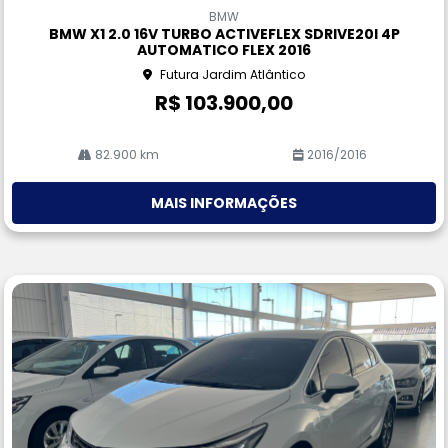
m
BMW
pa
BMW X1 2.0 16V TURBO ACTIVEFLEX SDRIVE20I 4P
rtil
AUTOMATICO FLEX 2016
he
Futura Jardim Atlântico
R$ 103.900,00
82.900 km
2016/2016
MAIS INFORMAÇÕES