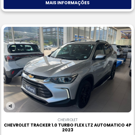
MAIS INFORMAÇÕES
Co
m
CHEVROLET
pa
CHEVROLET TRACKER 1.0 TURBO FLEX LTZ AUTOMATICO 4P
rtil
2023
he