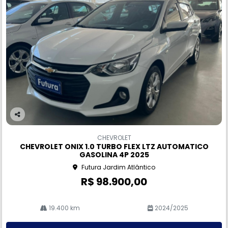
Co
m
CHEVROLET
pa
CHEVROLET ONIX 1.0 TURBO FLEX LTZ AUTOMATICO
rtil
GASOLINA 4P 2025
he
Futura Jardim Atlântico
R$ 98.900,00
19.400 km
2024/2025