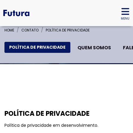
MENU
HOME
CONTATO
POLÍTICA DE PRIVACIDADE
POLÍTICA DE PRIVACIDADE
QUEM SOMOS
FAL
templates.template-01.components.carousel.texts.
temp
POLÍTICA DE PRIVACIDADE
Política de privacidade em desenvolvimento.