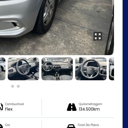
Combustível
Quilometragem
Flex
134.500km
Cor
Final Da Placa