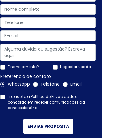
Financiamento?
Negociar usado
Preferência de contato:
Whatsapp
Telefone
Email
Li e aceito a
Política de Privacidade
e
concordo em receber comunicações da
concessionária.
ENVIAR PROPOSTA