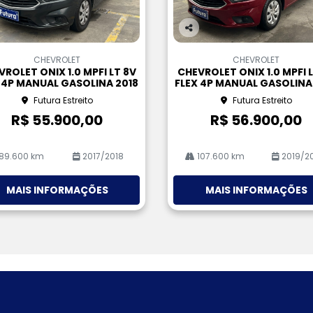
Co
m
CHEVROLET
CHEVROLET
pa
ROLET ONIX 1.0 MPFI LT 8V
CHEVROLET ONIX 1.0 MPFI 
rtil
 4P MANUAL GASOLINA 2018
FLEX 4P MANUAL GASOLINA
he
Futura Estreito
Futura Estreito
R$ 55.900,00
R$ 56.900,00
89.600 km
2017/2018
107.600 km
2019/2
MAIS INFORMAÇÕES
MAIS INFORMAÇÕES