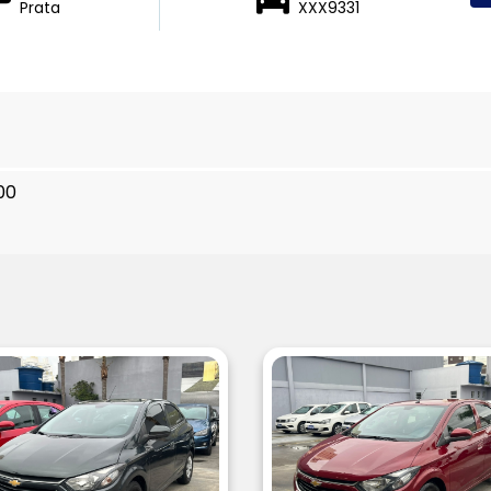
Prata
XXX9331
00