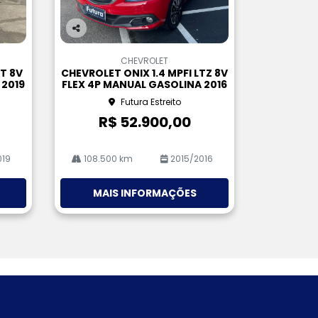
Co
m
CHEVROLET
pa
LT 8V
CHEVROLET ONIX 1.4 MPFI LTZ 8V
rtil
 2019
FLEX 4P MANUAL GASOLINA 2016
he
Futura Estreito
R$ 52.900,00
019
108.500 km
2015/2016
MAIS INFORMAÇÕES