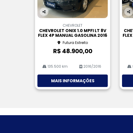
Co
Co
m
m
CHEVROLET
pa
pa
CHEVROLET ONIX 1.0 MPFI LT 8V
CHEV
rtil
rtil
FLEX 4P MANUAL GASOLINA 2016
FLEX
he
he
Futura Estreito
R$ 48.900,00
135.500 km
2016/2016
MAIS INFORMAÇÕES