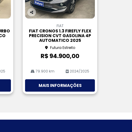
Co
m
FIAT
pa
URBO
FIAT CRONOS 1.3 FIREFLY FLEX
rtil
ICO
PRECISION CVT GASOLINA 4P
he
AUTOMATICO 2025
Futura Estreito
R$ 94.900,00
025
79.900 km
2024/2025
MAIS INFORMAÇÕES