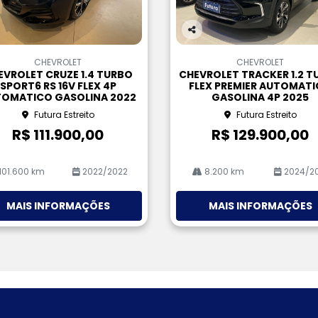
Co
m
CHEVROLET
CHEVROLET
pa
EVROLET CRUZE 1.4 TURBO
CHEVROLET TRACKER 1.2 T
rtil
SPORT6 RS 16V FLEX 4P
FLEX PREMIER AUTOMAT
he
OMATICO GASOLINA 2022
GASOLINA 4P 2025
Futura Estreito
Futura Estreito
R$ 111.900,00
R$ 129.900,00
101.600 km
2022/2022
8.200 km
2024/2
MAIS INFORMAÇÕES
MAIS INFORMAÇÕES