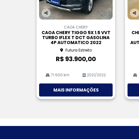
Co
Co
m
m
CAOA CHERY
pa
pa
CAOA CHERY TIGGO 5X 1.5 VVT
CH
rtil
rtil
TURBO IFLEX T DCT GASOLINA
he
he
4P AUTOMATICO 2022
AUT
Futura Estreito
R$ 93.900,00
71.500 km
2021/2022
MAIS INFORMAÇÕES