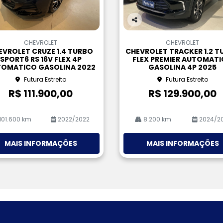
Co
m
CHEVROLET
CHEVROLET
pa
EVROLET CRUZE 1.4 TURBO
CHEVROLET TRACKER 1.2 T
rtil
SPORT6 RS 16V FLEX 4P
FLEX PREMIER AUTOMAT
he
OMATICO GASOLINA 2022
GASOLINA 4P 2025
Futura Estreito
Futura Estreito
R$ 111.900,00
R$ 129.900,00
101.600 km
2022/2022
8.200 km
2024/2
MAIS INFORMAÇÕES
MAIS INFORMAÇÕES