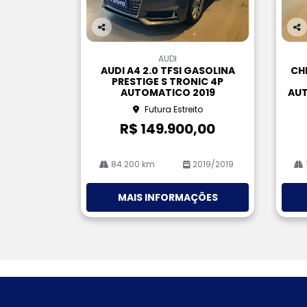
Co
Co
m
m
AUDI
pa
pa
AUDI A4 2.0 TFSI GASOLINA
CH
rtil
rtil
PRESTIGE S TRONIC 4P
he
he
AUTOMATICO 2019
AUT
Futura Estreito
R$ 149.900,00
84.200 km
2019/2019
MAIS INFORMAÇÕES