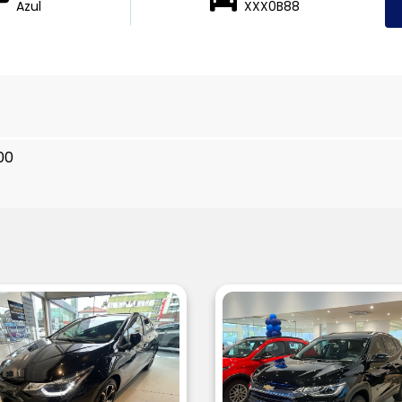
Azul
XXX0B88
00