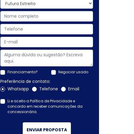
Financiamento?
Negociar usado
Preferência de contato:
Whatsapp
Telefone
Email
Li e aceito a
Política de Privacidade
e
concordo em receber comunicações da
concessionária.
ENVIAR PROPOSTA