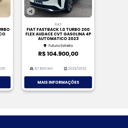
Co
m
FIAT
pa
URBO
FIAT FASTBACK 1.0 TURBO 200
rtil
ICO
FLEX AUDACE CVT GASOLINA 4P
he
AUTOMATICO 2023
Futura Estreito
R$ 104.900,00
025
67.800 km
2023/2023
MAIS INFORMAÇÕES