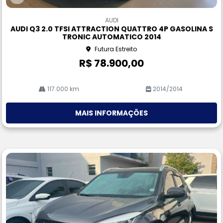
Co
m
AUDI
pa
AUDI Q3 2.0 TFSI ATTRACTION QUATTRO 4P GASOLINA S
rtil
TRONIC AUTOMATICO 2014
he
Futura Estreito
R$ 78.900,00
117.000 km
2014/2014
MAIS INFORMAÇÕES