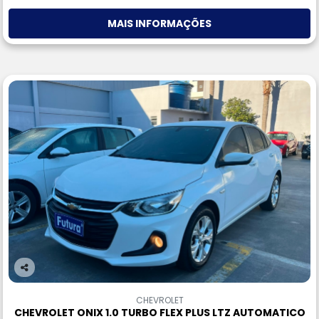
MAIS INFORMAÇÕES
Co
m
CHEVROLET
pa
CHEVROLET ONIX 1.0 TURBO FLEX PLUS LTZ AUTOMATICO
rtil