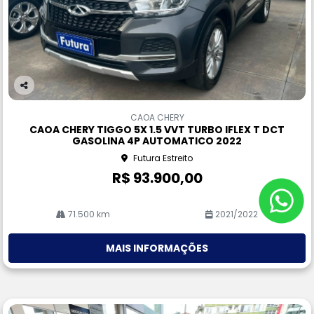
Co
m
CAOA CHERY
pa
CAOA CHERY TIGGO 5X 1.5 VVT TURBO IFLEX T DCT
rtil
GASOLINA 4P AUTOMATICO 2022
he
Futura Estreito
R$ 93.900,00
71.500 km
2021/2022
MAIS INFORMAÇÕES