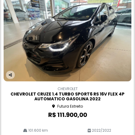
Co
m
CHEVROLET
pa
CHEVROLET CRUZE 1.4 TURBO SPORT6 RS 16V FLEX 4P
rtil
AUTOMATICO GASOLINA 2022
he
Futura Estreito
R$ 111.900,00
101.600 km
2022/2022